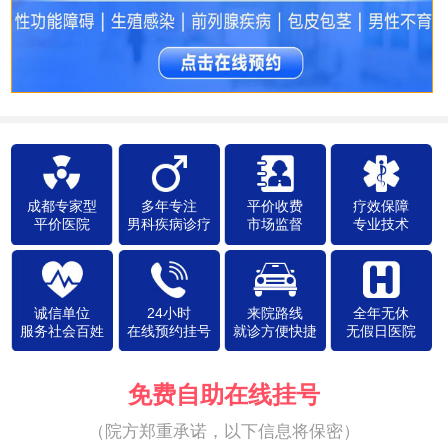
成都专家型
多年专注
平价收费
疗效保障
平价医院
男科疾病诊疗
市场监督
专业技术
诚信单位
24小时
来院路线
全年无休
服务社会百姓
在线预约挂号
就诊方便快捷
无假日医院
免费自助在线挂号
（院方郑重承诺，以下信息将保密）